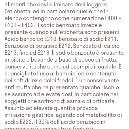
alimenti che devi eliminare devi leggere
l'etichetta, ed in particolare quelle che in
elenco contengono come numerazione E400 –
E401 – E402. Il sodio benzoato invece è
presente quando sull'etichetta sono presenti:
Acido benzoico E210, Benzoato di sodio E211,
Benzoato di potassio E212, Benzoato di calcio
E213, fino ad E219. Il sodio benzoato è presente
in bibite e bevande a base di succo di frutta,
conserve ittiche come ad esempio il caviale. È
sconsigliato l'uso ai bambini ed è contenuto
nei soft drink e dolci freddi. È un conservante
anti muffa che ha presentato qualche rischio
se assunto ad elevate dosi, in particolare nei
soggetti che soffrono di asma o di orticaria.
Assunto ad elevate quantità provoca
irritazione gastrica, agendo col metalsolfito di
sodio E222. Il 90% dell'acido benzoico in
commercio è convertito in fenolo e