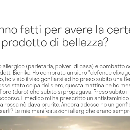
nno fatti per avere la cer
n prodotto di bellezza?
llergico (parietaria, polveri di casa) e combatto co
rodotti Bionike. Ho comprato un siero "defence elixag
o, ho visto il viso gonfiarsi ed ho preso subito una 
fosse stato colpa del siero, questa mattina ne ho me
iore (duro) che subito si propagava. Preso subito il
occorso. Il medico mi ha prescritto un antistaminico
a rossa nè dava prurito. Ancora adesso ho un gonfior
usarli? Le mie manifestazioni allergiche erano sempr