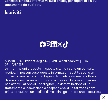
Consulta la nostra
informativa sulla privacy
per sapere di più sul
trattamento dei tuoi dati.
@ 2010 - 2026 Pazienti.org s.r.l.
|
Tutti i diritti riservati
|
P.IVA
07112280966
Le informazioni proposte in questo sito non sono un consulto
medico. In nessun caso, queste informazioni sostituiscono un
consulto, una visita o una diagnosi formulata dal medico. Non si
devono considerare le informazioni disponibili come suggerimenti
per la formulazione di una diagnosi, la determinazione di un
trattamento o l’assunzione o sospensione di un farmaco senza
prima consultare un medico di medicina generale o uno specialista.