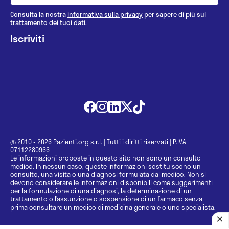
Consulta la nostra
informativa sulla privacy
per sapere di più sul
trattamento dei tuoi dati.
@ 2010 - 2026 Pazienti.org s.r.l.
|
Tutti i diritti riservati
|
P.IVA
07112280966
Le informazioni proposte in questo sito non sono un consulto
medico. In nessun caso, queste informazioni sostituiscono un
consulto, una visita o una diagnosi formulata dal medico. Non si
devono considerare le informazioni disponibili come suggerimenti
per la formulazione di una diagnosi, la determinazione di un
trattamento o l’assunzione o sospensione di un farmaco senza
prima consultare un medico di medicina generale o uno specialista.