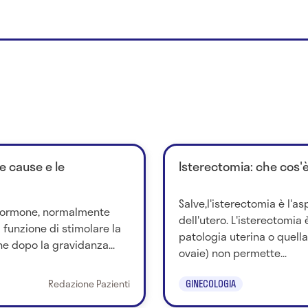
le cause e le
Isterectomia: che cos'
Salve,l'isterectomia è l'a
n ormone, normalmente
dell'utero. L'isterectomia
a funzione di stimolare la
patologia uterina o quella
ne dopo la gravidanza...
ovaie) non permette...
Redazione Pazienti
GINECOLOGIA