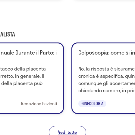
ALISTA
uale Durante il Parto: i
Colposcopia: come si i
stacco della placenta
No, la risposta è sicurame
retto. In generale, il
cronica è aspecifica, quind
della placenta può
comunque gli accertamen
chiedendo sempre, in prim
Redazione Pazienti
GINECOLOGIA
Vedi tutte