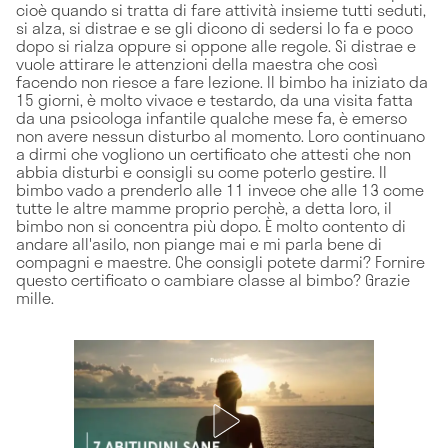
cioè quando si tratta di fare attività insieme tutti seduti,
si alza, si distrae e se gli dicono di sedersi lo fa e poco
dopo si rialza oppure si oppone alle regole. Si distrae e
vuole attirare le attenzioni della maestra che così
facendo non riesce a fare lezione. Il bimbo ha iniziato da
15 giorni, è molto vivace e testardo, da una visita fatta
da una psicologa infantile qualche mese fa, è emerso
non avere nessun disturbo al momento. Loro continuano
a dirmi che vogliono un certificato che attesti che non
abbia disturbi e consigli su come poterlo gestire. Il
bimbo vado a prenderlo alle 11 invece che alle 13 come
tutte le altre mamme proprio perchè, a detta loro, il
bimbo non si concentra più dopo. È molto contento di
andare all'asilo, non piange mai e mi parla bene di
compagni e maestre. Che consigli potete darmi? Fornire
questo certificato o cambiare classe al bimbo? Grazie
mille.