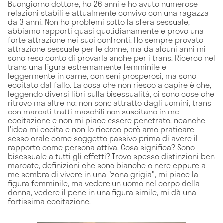
Buongiorno dottore, ho 26 anni e ho avuto numerose
relazioni stabili e attualmente convivo con una ragazza
da 3 anni. Non ho problemi sotto la sfera sessuale,
abbiamo rapporti quasi quotidianamente e provo una
forte attrazione nei suoi confronti. Ho sempre provato
attrazione sessuale per le donne, ma da alcuni anni mi
sono reso conto di provarla anche per i trans. Ricerco nel
trans una figura estremamente femminile e
leggermente in carne, con seni prosperosi, ma sono
eccitato dal fallo. La cosa che non riesco a capire è che,
leggendo diversi libri sulla bisessualità, ci sono cose che
ritrovo ma altre no: non sono attratto dagli uomini, trans
con marcati tratti maschili non suscitano in me
eccitazione e non mi piace essere penetrato, neanche
l'idea mi eccita e non lo ricerco però amo praticare
sesso orale come soggetto passivo prima di avere il
rapporto come persona attiva. Cosa significa? Sono
bisessuale a tutti gli effetti? Trovo spesso distinzioni ben
marcate, definizioni che sono bianche o nere eppure a
me sembra di vivere in una "zona grigia", mi piace la
figura femminile, ma vedere un uomo nel corpo della
donna, vedere il pene in una figura simile, mi dà una
fortissima eccitazione.