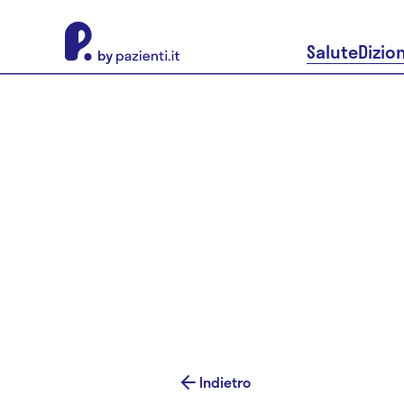
About Pazienti.it
Salute
Dizio
Indietro