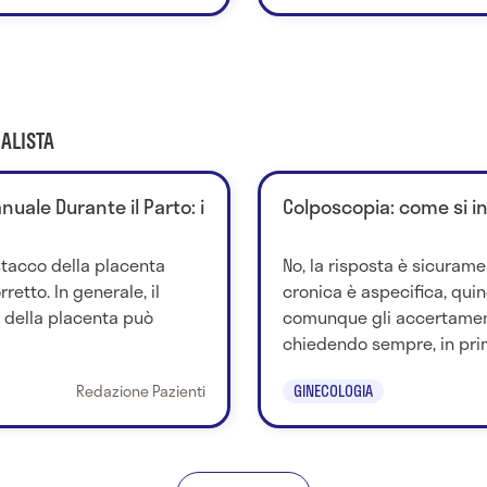
ALISTA
uale Durante il Parto: i
Colposcopia: come si i
stacco della placenta
No, la risposta è sicurame
retto. In generale, il
cronica è aspecifica, quind
della placenta può
comunque gli accertamen
chiedendo sempre, in prim
Redazione Pazienti
GINECOLOGIA