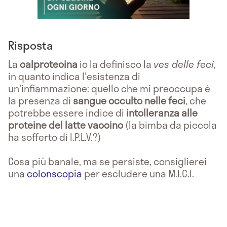
Risposta
La
calprotecina
io la definisco la
ves delle feci
,
in quanto indica l'esistenza di
un'infiammazione: quello che mi preoccupa è
la presenza di
sangue occulto nelle feci
, che
potrebbe essere indice di
intolleranza alle
proteine del latte vaccino
(la bimba da piccola
ha sofferto di I.P.L.V.?)
Cosa più banale, ma se persiste, consiglierei
una
colonscopia
per escludere una M.I.C.I.