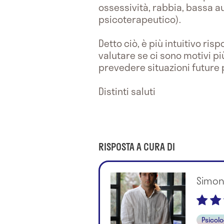
ossessività, rabbia, bassa au
psicoterapeutico).
Detto ciò, è più intuitivo r
valutare se ci sono motivi pi
prevedere situazioni future p
Distinti saluti
RISPOSTA A CURA DI
Simon
Psicol