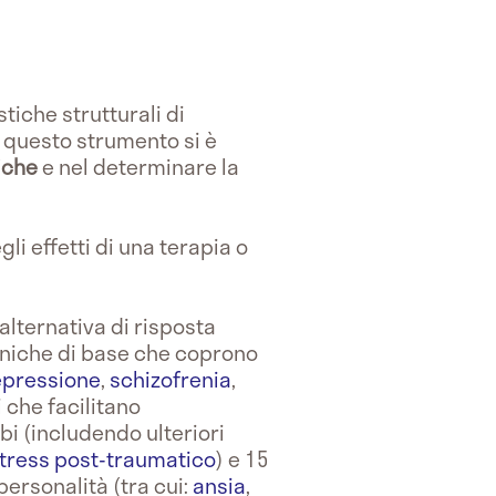
tiche strutturali di
e, questo strumento si è
iche
e nel determinare la
gli effetti di una terapia o
lternativa di risposta
liniche di base che coprono
pressione
,
schizofrenia
,
 che facilitano
bi (includendo ulteriori
stress post-traumatico
) e 15
personalità (tra cui:
ansia
,