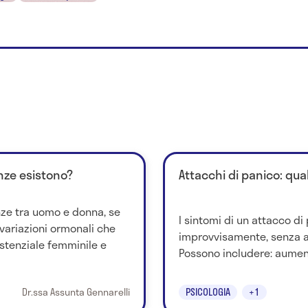
enze esistono?
Attacchi di panico: qual
nze tra uomo e donna, se
I sintomi di un attacco d
e variazioni ormonali che
improvvisamente, senza 
istenziale femminile e
Possono includere: aument
Dr.ssa Assunta Gennarelli
PSICOLOGIA
+1