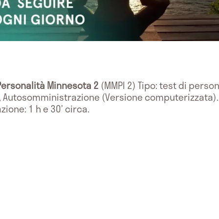
 Personalità Minnesota 2
(MMPI 2) Tipo: test di perso
, Autosomministrazione (Versione computerizzata). 
ione: 1 h e 30’ circa.