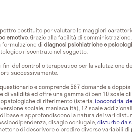
pettro costituito per valutare le maggiori caratteris
ipo emotivo
. Grazie alla facilità di somministrazion
la formulazione di
diagnosi psichiatriche e psicolog
tologico riscontrato nel soggetto.
ai fini del controllo terapeutico per la valutazione de
nsorti successivamente.
un questionario e comprende 567 domande a doppia a
ale di validità ed offre una gamma di ben 10 scale c
copatologiche di riferimento (isteria,
ipocondria
,
de
oversione sociale, maniacalità), 12 scale addizionali
 di base e approfondiscono la natura dei vari distur
tossicodipendenza, disagio coniugale,
disturbo da 
ttono di descrivere e predire diverse variabili di 