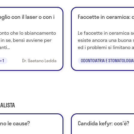
io con il laser o con i
Faccette in ceramica: 
 conto che lo sbiancamento
Le faccette in ceramica 
 in se, bensì avviene per
esiste ancora una buona s
ti...
ed i problemi si limitano a
+1
Dr. Gaetano Ledda
ODONTOIATRIA E STOMATOLOGIA
ALISTA
ono le cause?
Candida kefyr: cos'è?