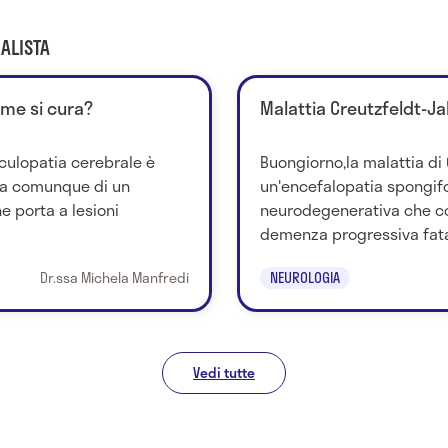
ALISTA
ome si cura?
Malattia Creutzfeldt-J
culopatia cerebrale è
Buongiorno,la malattia di
tta comunque di un
un'encefalopatia spongifo
e porta a lesioni
neurodegenerativa che c
demenza progressiva fatale
Dr.ssa Michela Manfredi
NEUROLOGIA
Vedi tutte