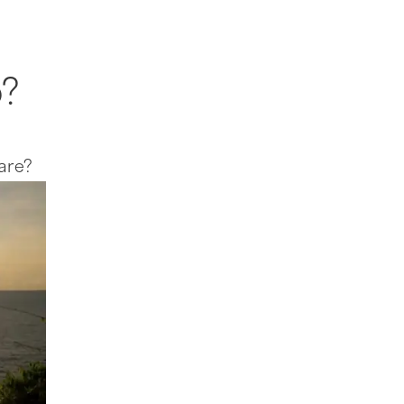
o?
are?