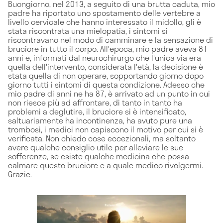
Buongiorno, nel 2013, a seguito di una brutta caduta, mio
padre ha riportato uno spostamento delle vertebre a
livello cervicale che hanno interessato il midollo, gli è
stata riscontrata una mielopatia, i sintomi si
riscontravano nel modo di camminare e la sensazione di
bruciore in tutto il corpo. All'epoca, mio padre aveva 81
anni e, informati dal neurochirurgo che l'unica via era
quella dell'intervento, considerata l'età, la decisione è
stata quella di non operare, sopportando giorno dopo
giorno tutti i sintomi di questa condizione. Adesso che
mio padre di anni ne ha 87, è arrivato ad un punto in cui
non riesce più ad affrontare, di tanto in tanto ha
problemi a deglutire, il bruciore si è intensificato,
saltuariamente ha incontinenza, ha avuto pure una
trombosi, i medici non capiscono il motivo per cui si è
verificata. Non chiedo cose eccezionali, ma soltanto
avere qualche consiglio utile per alleviare le sue
sofferenze, se esiste qualche medicina che possa
calmare questo bruciore e a quale medico rivolgermi.
Grazie.