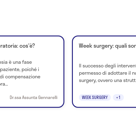
ratoria: cos'è?
Week surgery: quali so
tesia è una fase
Il successo degli interven
 paziente, poiché i
permesso di adottare il 
 di compensazione
surgery, ovvero una strutt
a...
Dr.ssa Assunta Gennarelli
WEEK SURGERY
+1