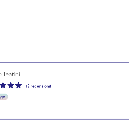
o Teatini
(2 recensioni)
ogo