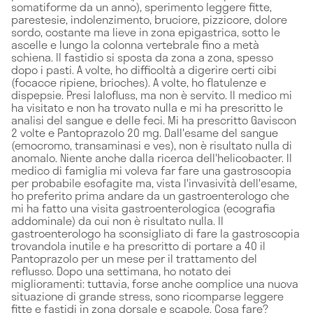
somatiforme da un anno), sperimento leggere fitte,
parestesie, indolenzimento, bruciore, pizzicore, dolore
sordo, costante ma lieve in zona epigastrica, sotto le
ascelle e lungo la colonna vertebrale fino a metà
schiena. Il fastidio si sposta da zona a zona, spesso
dopo i pasti. A volte, ho difficoltà a digerire certi cibi
(focacce ripiene, brioches). A volte, ho flatulenze e
dispepsie. Presi Ialofluss, ma non è servito. Il medico mi
ha visitato e non ha trovato nulla e mi ha prescritto le
analisi del sangue e delle feci. Mi ha prescritto Gaviscon
2 volte e Pantoprazolo 20 mg. Dall'esame del sangue
(emocromo, transaminasi e ves), non è risultato nulla di
anomalo. Niente anche dalla ricerca dell'helicobacter. Il
medico di famiglia mi voleva far fare una gastroscopia
per probabile esofagite ma, vista l'invasività dell'esame,
ho preferito prima andare da un gastroenterologo che
mi ha fatto una visita gastroenterologica (ecografia
addominale) da cui non è risultato nulla. Il
gastroenterologo ha sconsigliato di fare la gastroscopia
trovandola inutile e ha prescritto di portare a 40 il
Pantoprazolo per un mese per il trattamento del
reflusso. Dopo una settimana, ho notato dei
miglioramenti: tuttavia, forse anche complice una nuova
situazione di grande stress, sono ricomparse leggere
fitte e fastidi in zona dorsale e scapole. Cosa fare?