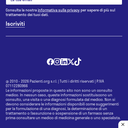
Consulta la nostra
informativa sulla privacy
per sapere di più sul
trattamento dei tuoi dati.
@ 2010 - 2026 Pazienti.org s.r.l.
|
Tutti i diritti riservati
|
P.IVA
07112280966
Le informazioni proposte in questo sito non sono un consulto
medico. In nessun caso, queste informazioni sostituiscono un
consulto, una visita o una diagnosi formulata dal medico. Non si
devono considerare le informazioni disponibili come suggerimenti
per la formulazione di una diagnosi, la determinazione di un
trattamento o l’assunzione o sospensione di un farmaco senza
prima consultare un medico di medicina generale o uno specialista.