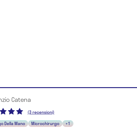
nzio Catena
(3 recensioni)
go Della Mano
Microchirurgo
+1