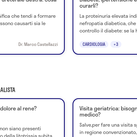
curarli?
gnifica che tendi a formare
La proteinuria elevata in
ssono causarti sia le
nefropatia diabetica, che
controllo il diabete: se la 
Dr. Marco Castellazzi
CARDIOLOGIA
+3
ALISTA
 dolore al rene?
Visita geriatrica: bisog
medico?
Salve,per fare una visita s
non siano presenti
in regione convenzionato,
della litotrissia subita