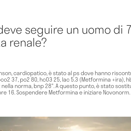
deve seguire un uomo di 7
za renale?
nson, cardiopatico, è stato al ps dove hanno riscontr
 pco2 37, po2 80, hc03 25, lac 5.3 (Metformina +ira), h
st nella norma, bnp 28". A questo punto, è stato sostit
e 16. Sospendere Metformina e iniziare Novonorm. 