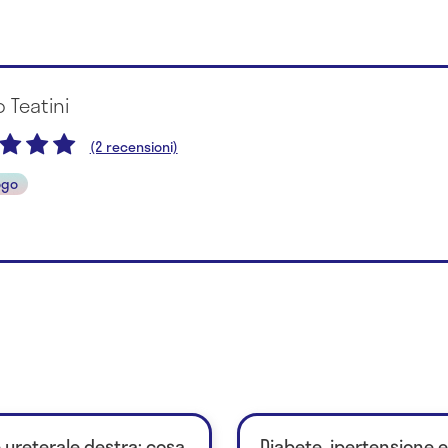
o Teatini
(2 recensioni)
ogo
e ureterale destra: cosa
Diabete, ipertensione e