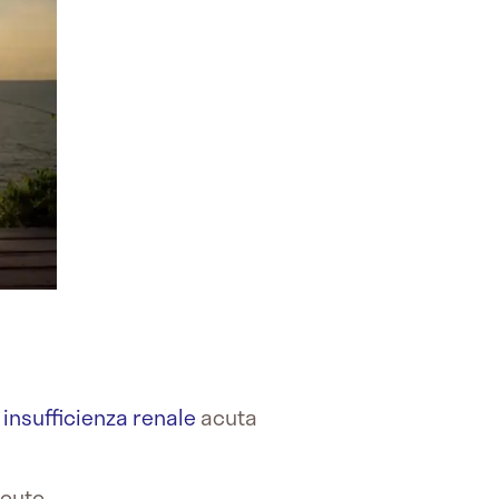
i
insufficienza renale
acuta
acuto.