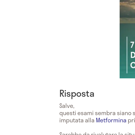
Risposta
Salve,
questi esami sembra siano st
imputata alla
Metformina
pr
Sarebbe da rivalutare la situ