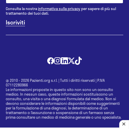
Consulta la nostra
informativa sulla privacy
per sapere di più sul
trattamento dei tuoi dati.
@ 2010 - 2026 Pazienti.org s.r.l.
|
Tutti i diritti riservati
|
P.IVA
07112280966
Le informazioni proposte in questo sito non sono un consulto
medico. In nessun caso, queste informazioni sostituiscono un
consulto, una visita o una diagnosi formulata dal medico. Non si
devono considerare le informazioni disponibili come suggerimenti
per la formulazione di una diagnosi, la determinazione di un
trattamento o l’assunzione o sospensione di un farmaco senza
prima consultare un medico di medicina generale o uno specialista.