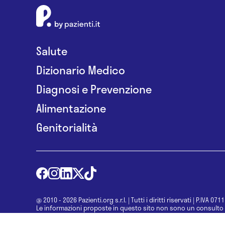
Salute
Dizionario Medico
Diagnosi e Prevenzione
Alimentazione
Genitorialità
@ 2010 - 2026 Pazienti.org s.r.l.
|
Tutti i diritti riservati
|
P.IVA 071
Le informazioni proposte in questo sito non sono un consulto 
una diagnosi formulata dal medico. Non si devono considerare l
determinazione di un trattamento o l’assunzione o sospension