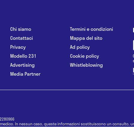
Chi siamo
Termini e condizioni
Contattaci
Mappa del sito
Privacy
Ad policy
Modello 231
Cookie policy
Advertising
Whistleblowing
Media Partner
12280966
medico. In nessun caso, queste informazioni sostituiscono un consulto, un
e informazioni disponibili come suggerimenti per la formulazione di una di
e di un farmaco senza prima consultare un medico di medicina generale o 