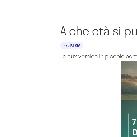
A che età si p
PEDIATRIA
La nux vomica in piccole co