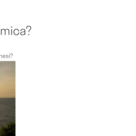
omica?
mesi?