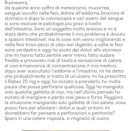
Buonasera,
da qualche anno soffro di meteorismo, mucorrea,
sangue occulto nelle feci, dolore all'addome, bruciore di
stomaco e dopo la colonscopia e vari esami del sangue
si sono escluse le patologie più gravi a livello
dell'intestino. Sono un soggetto molto ansioso e mi è
stato detto che probabilmente il mio problema è dovuto
a spasmi intestinali, ma le cose non vanno migliorando e
nelle feci trovo pezzi di cibo non digerito, a volte le feci
sono verdastre e oggi ho avuto dei dolori allo stomaco
che mi hanno fatto sentire venir meno, fatto sudare
freddo e provocato mal di testa e sensazione di calore
al viso e mancanza di concentrazione, il mio medico,
dopo aver auscultato l'addome e l'intestino, mi ha detto
che probabilmente si tratta di un'ulcera, mi ha prescritto
il Rabex 20 mg e oggi ho iniziato a prenderlo, ho molta
paura che possa perforarsi qualcosa. Oggi ho mangiato
solo qualche galletta di riso, ma nell'ultimo periodo ho
evitato di mangiare e perdo così peso e forze. Peggioro
la situazione mangiando solo gallette di riso salate, cosa
posso fare per alleviare i dolori e quali sintomi mi
dovrebbero far pensare a perforazioni o peritonite?
Spero in una celere risposta, vi ringrazio di cuore.