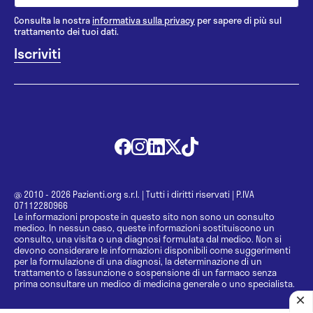
Consulta la nostra
informativa sulla privacy
per sapere di più sul
trattamento dei tuoi dati.
@ 2010 - 2026 Pazienti.org s.r.l.
|
Tutti i diritti riservati
|
P.IVA
07112280966
Le informazioni proposte in questo sito non sono un consulto
medico. In nessun caso, queste informazioni sostituiscono un
consulto, una visita o una diagnosi formulata dal medico. Non si
devono considerare le informazioni disponibili come suggerimenti
per la formulazione di una diagnosi, la determinazione di un
trattamento o l’assunzione o sospensione di un farmaco senza
prima consultare un medico di medicina generale o uno specialista.