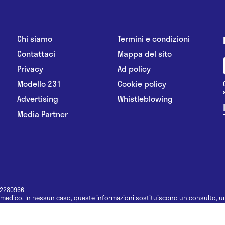
Chi siamo
Termini e condizioni
Contattaci
Mappa del sito
Privacy
Ad policy
Modello 231
Cookie policy
Advertising
Whistleblowing
Media Partner
12280966
medico. In nessun caso, queste informazioni sostituiscono un consulto, un
e informazioni disponibili come suggerimenti per la formulazione di una di
e di un farmaco senza prima consultare un medico di medicina generale o 