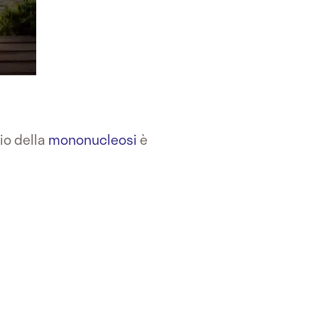
gio della
mononucleosi
è