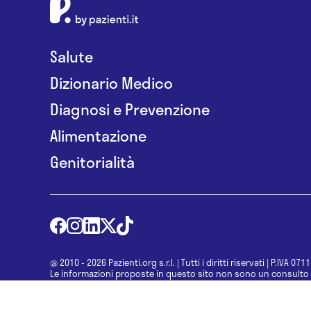
Salute
Dizionario Medico
Diagnosi e Prevenzione
Alimentazione
Genitorialità
@ 2010 - 2026 Pazienti.org s.r.l.
|
Tutti i diritti riservati
|
P.IVA 071
Le informazioni proposte in questo sito non sono un consulto 
una diagnosi formulata dal medico. Non si devono considerare l
determinazione di un trattamento o l’assunzione o sospension
specialista.