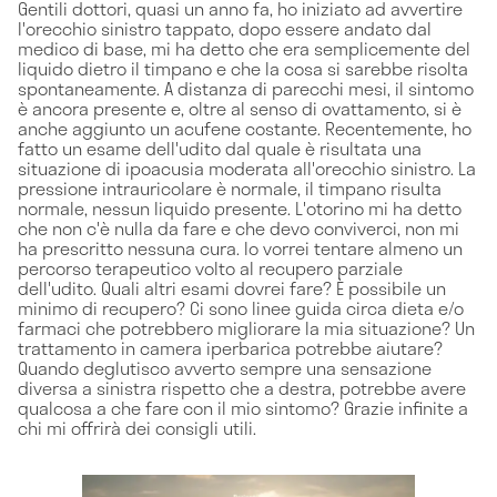
Gentili dottori, quasi un anno fa, ho iniziato ad avvertire
l'orecchio sinistro tappato, dopo essere andato dal
medico di base, mi ha detto che era semplicemente del
liquido dietro il timpano e che la cosa si sarebbe risolta
spontaneamente. A distanza di parecchi mesi, il sintomo
è ancora presente e, oltre al senso di ovattamento, si è
anche aggiunto un acufene costante. Recentemente, ho
fatto un esame dell'udito dal quale è risultata una
situazione di ipoacusia moderata all'orecchio sinistro. La
pressione intrauricolare è normale, il timpano risulta
normale, nessun liquido presente. L'otorino mi ha detto
che non c'è nulla da fare e che devo conviverci, non mi
ha prescritto nessuna cura. Io vorrei tentare almeno un
percorso terapeutico volto al recupero parziale
dell'udito. Quali altri esami dovrei fare? È possibile un
minimo di recupero? Ci sono linee guida circa dieta e/o
farmaci che potrebbero migliorare la mia situazione? Un
trattamento in camera iperbarica potrebbe aiutare?
Quando deglutisco avverto sempre una sensazione
diversa a sinistra rispetto che a destra, potrebbe avere
qualcosa a che fare con il mio sintomo? Grazie infinite a
chi mi offrirà dei consigli utili.