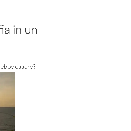
ia in un
trebbe essere?