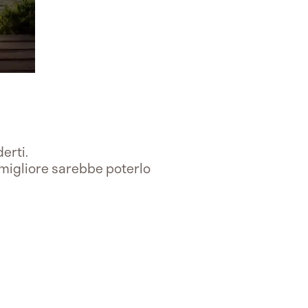
derti.
a migliore sarebbe poterlo