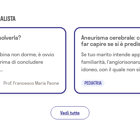
ALISTA
solverla?
Aneurisma cerebrale: 
far capire se si è predi
mbina non dorme, è ovvio
Se tuo marito intende appr
Prima di concludere
familiarità, l'angiorisona
..
idoneo, con il quale non si 
Prof. Francesco Maria Paone
PEDIATRIA
Vedi tutte