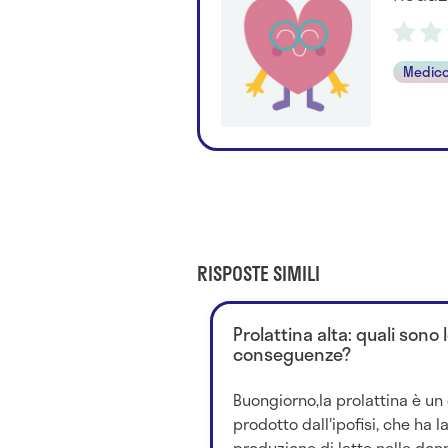
Medico
RISPOSTE SIMILI
Prolattina alta: quali sono 
conseguenze?
Buongiorno,la prolattina è u
prodotto dall'ipofisi, che ha l
produzione di latte nelle don