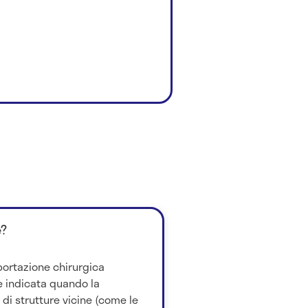
è?
sportazione chirurgica
 è indicata quando la
 di strutture vicine (come le