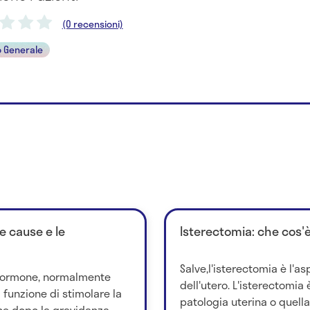
(0 recensioni)
 Generale
le cause e le
Isterectomia: che cos'
Salve,l'isterectomia è l'a
n ormone, normalmente
dell'utero. L'isterectomia
a funzione di stimolare la
patologia uterina o quella
ne dopo la gravidanza...