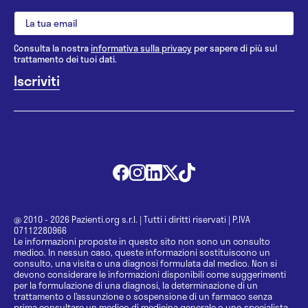
Consulta la nostra
informativa sulla privacy
per sapere di più sul
trattamento dei tuoi dati.
@ 2010 - 2026 Pazienti.org s.r.l.
|
Tutti i diritti riservati
|
P.IVA
07112280966
Le informazioni proposte in questo sito non sono un consulto
medico. In nessun caso, queste informazioni sostituiscono un
consulto, una visita o una diagnosi formulata dal medico. Non si
devono considerare le informazioni disponibili come suggerimenti
per la formulazione di una diagnosi, la determinazione di un
trattamento o l’assunzione o sospensione di un farmaco senza
prima consultare un medico di medicina generale o uno specialista.