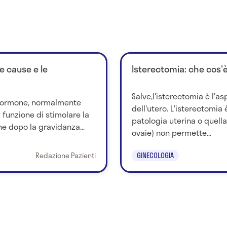
le cause e le
Isterectomia: che cos'
Salve,l'isterectomia è l'a
n ormone, normalmente
dell'utero. L'isterectomia
a funzione di stimolare la
patologia uterina o quella
ne dopo la gravidanza...
ovaie) non permette...
Redazione Pazienti
GINECOLOGIA