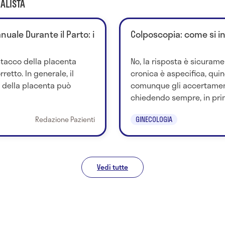
ALISTA
uale Durante il Parto: i
Colposcopia: come si i
stacco della placenta
No, la risposta è sicurame
retto. In generale, il
cronica è aspecifica, quind
della placenta può
comunque gli accertamen
chiedendo sempre, in prim
Redazione Pazienti
GINECOLOGIA
Vedi tutte