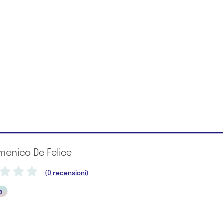
menico De Felice
(0 recensioni)
a