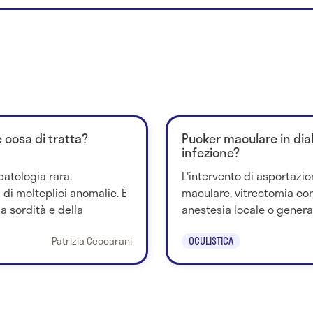
 cosa di tratta?
Pucker maculare in diab
infezione?
atologia rara,
L'intervento di asportaz
 di molteplici anomalie. È
maculare, vitrectomia con
la sordità e della
anestesia locale o generale. 
Patrizia Ceccarani
OCULISTICA