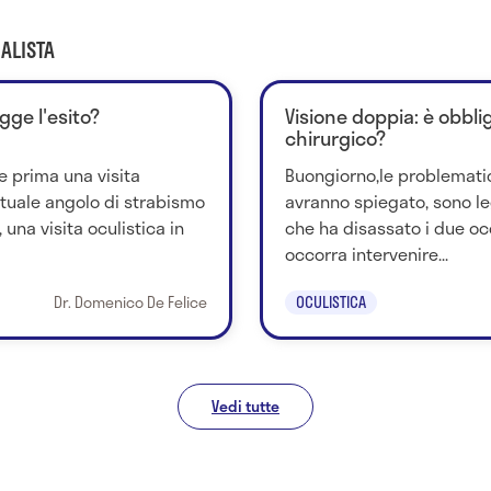
ALISTA
egge l'esito?
Visione doppia: è obbli
chirurgico?
e prima una visita
Buongiorno,le problematic
ntuale angolo di strabismo
avranno spiegato, sono le
una visita oculistica in
che ha disassato i due o
occorra intervenire...
Dr. Domenico De Felice
OCULISTICA
Vedi tutte