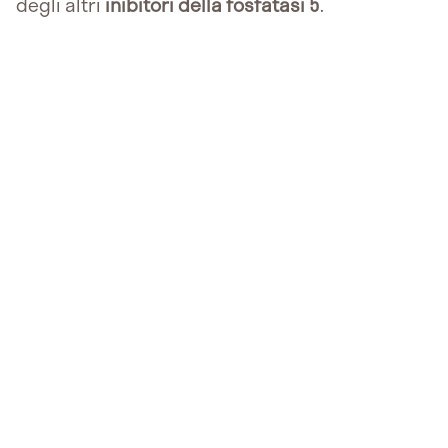
degli altri
inibitori della fosfatasi 5
.