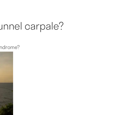
tunnel carpale?
sindrome?