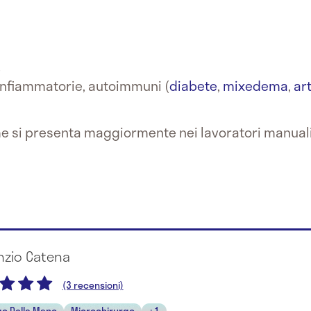
e
infiammatorie, autoimmuni (
diabete
,
mixedema
,
ar
e si presenta maggiormente nei lavoratori manuali
nzio Catena
(3 recensioni)
go Della Mano
Microchirurgo
+1