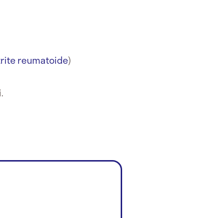
trite reumatoide
)
.