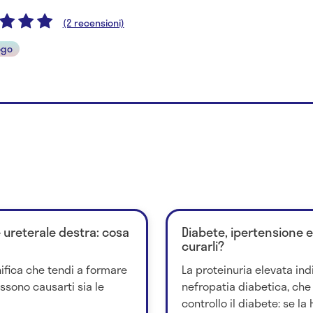
(2 recensioni)
ogo
e ureterale destra: cosa
Diabete, ipertensione e
curarli?
gnifica che tendi a formare
La proteinuria elevata in
ssono causarti sia le
nefropatia diabetica, che
controllo il diabete: se la 