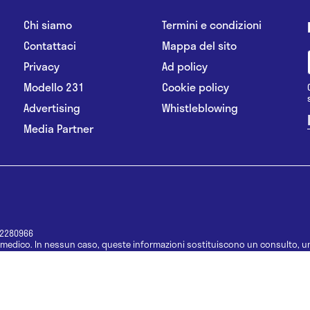
Chi siamo
Termini e condizioni
Contattaci
Mappa del sito
Privacy
Ad policy
Modello 231
Cookie policy
Advertising
Whistleblowing
Media Partner
12280966
medico. In nessun caso, queste informazioni sostituiscono un consulto, un
e informazioni disponibili come suggerimenti per la formulazione di una di
e di un farmaco senza prima consultare un medico di medicina generale o 