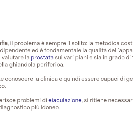
fia
, il problema è sempre il solito: la metodica cos
-dipendente ed è fondamentale la qualità dell'appa
 valutare la
prostata
sui vari piani e sia in grado d
ella ghiandola periferica.
te conoscere la clinica e quindi essere capaci di g
co.
ferisce problemi di
eiaculazione
, si ritiene necess
 diagnostico più idoneo.