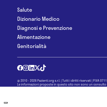
Salute
Dizionario Medico
Diagnosi e Prevenzione
Alimentazione
Genitorialità
@ 2010 - 2026 Pazienti.org s.r.l.
|
Tutti i diritti riservati
|
P.IVA 071
Le informazioni proposte in questo sito non sono un consulto 
una diagnosi formulata dal medico. Non si devono considerare l
determinazione di un trattamento o l’assunzione o sospension
specialista.