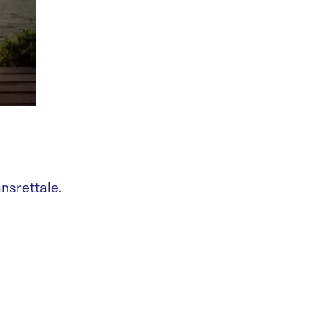
ansrettale
.