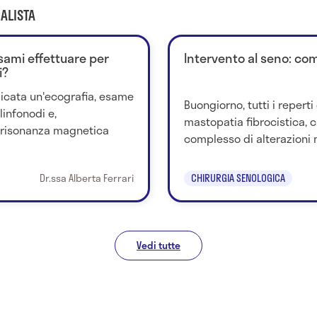
ALISTA
sami effettuare per
Intervento al seno: come
i?
icata un'ecografia, esame
Buongiorno, tutti i repert
linfonodi e,
mastopatia fibrocistica, 
 risonanza magnetica
complesso di alterazioni m
Dr.ssa Alberta Ferrari
CHIRURGIA SENOLOGICA
Vedi tutte