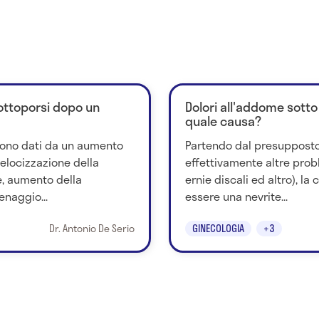
sottoporsi dopo un
Dolori all'addome sotto
quale causa?
a sono dati da un aumento
Partendo dal presupposto
velocizzazione della
effettivamente altre prob
e, aumento della
ernie discali ed altro), l
enaggio...
essere una nevrite...
Dr. Antonio De Serio
GINECOLOGIA
+3