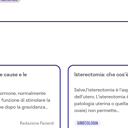
le cause e le
Isterectomia: che cos'
Salve,l'isterectomia è l'a
n ormone, normalmente
dell'utero. L'isterectomia
a funzione di stimolare la
patologia uterina o quella
ne dopo la gravidanza...
ovaie) non permette...
Redazione Pazienti
GINECOLOGIA