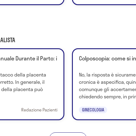
ALISTA
uale Durante il Parto: i
Colposcopia: come si i
stacco della placenta
No, la risposta è sicurame
retto. In generale, il
cronica è aspecifica, quind
della placenta può
comunque gli accertamen
chiedendo sempre, in prim
Redazione Pazienti
GINECOLOGIA