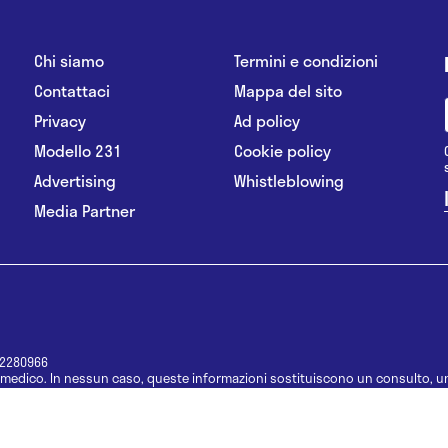
Chi siamo
Termini e condizioni
Contattaci
Mappa del sito
Privacy
Ad policy
Modello 231
Cookie policy
Advertising
Whistleblowing
Media Partner
12280966
medico. In nessun caso, queste informazioni sostituiscono un consulto, un
e informazioni disponibili come suggerimenti per la formulazione di una di
e di un farmaco senza prima consultare un medico di medicina generale o 