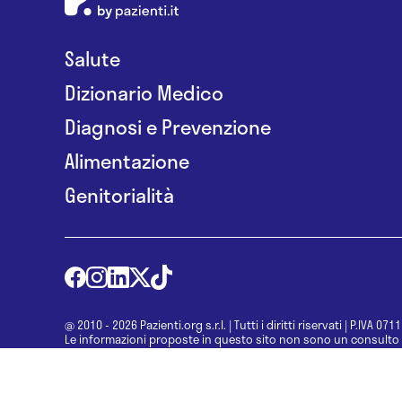
Salute
Dizionario Medico
Diagnosi e Prevenzione
Alimentazione
Genitorialità
@ 2010 - 2026 Pazienti.org s.r.l.
|
Tutti i diritti riservati
|
P.IVA 071
Le informazioni proposte in questo sito non sono un consulto 
una diagnosi formulata dal medico. Non si devono considerare l
determinazione di un trattamento o l’assunzione o sospension
specialista.