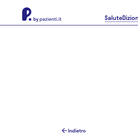
About Pazienti.it
Salute
Dizio
Indietro