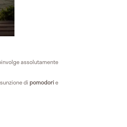
coinvolge assolutamente
ssunzione di
pomodori
e