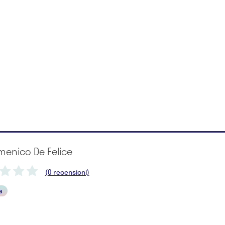
menico De Felice
(0 recensioni)
a