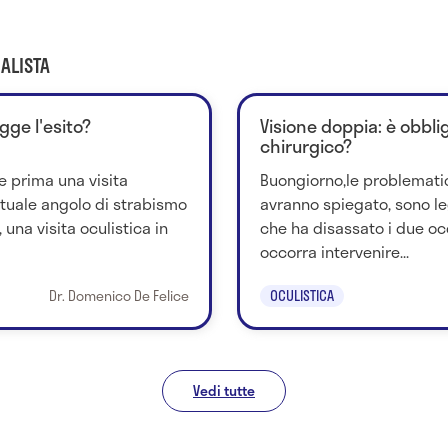
ALISTA
egge l'esito?
Visione doppia: è obbli
chirurgico?
e prima una visita
Buongiorno,le problematic
ntuale angolo di strabismo
avranno spiegato, sono le
una visita oculistica in
che ha disassato i due o
occorra intervenire...
Dr. Domenico De Felice
OCULISTICA
Vedi tutte