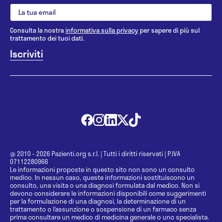
Consulta la nostra
informativa sulla privacy
per sapere di più sul
trattamento dei tuoi dati.
@ 2010 - 2026 Pazienti.org s.r.l.
|
Tutti i diritti riservati
|
P.IVA
07112280966
Le informazioni proposte in questo sito non sono un consulto
medico. In nessun caso, queste informazioni sostituiscono un
consulto, una visita o una diagnosi formulata dal medico. Non si
devono considerare le informazioni disponibili come suggerimenti
per la formulazione di una diagnosi, la determinazione di un
trattamento o l’assunzione o sospensione di un farmaco senza
prima consultare un medico di medicina generale o uno specialista.