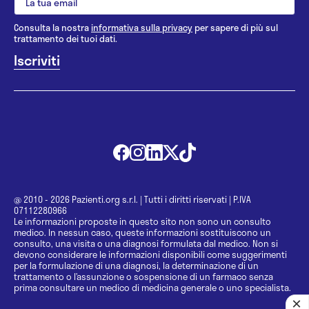
Consulta la nostra
informativa sulla privacy
per sapere di più sul
trattamento dei tuoi dati.
@ 2010 - 2026 Pazienti.org s.r.l.
|
Tutti i diritti riservati
|
P.IVA
07112280966
Le informazioni proposte in questo sito non sono un consulto
medico. In nessun caso, queste informazioni sostituiscono un
consulto, una visita o una diagnosi formulata dal medico. Non si
devono considerare le informazioni disponibili come suggerimenti
per la formulazione di una diagnosi, la determinazione di un
trattamento o l’assunzione o sospensione di un farmaco senza
prima consultare un medico di medicina generale o uno specialista.