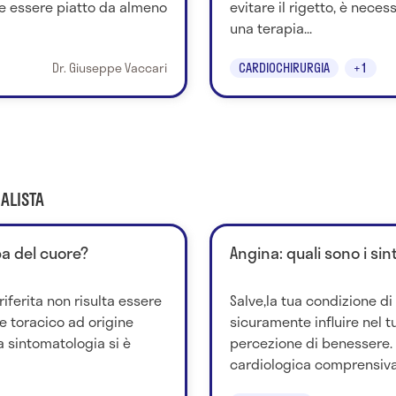
e essere piatto da almeno
evitare il rigetto, è nece
una terapia...
Dr. Giuseppe Vaccari
CARDIOCHIRURGIA
+1
ALISTA
pa del cuore?
Angina: quali sono i si
riferita non risulta essere
Salve,la tua condizione di
e toracico ad origine
sicuramente influire nel t
la sintomatologia si è
percezione di benessere. I
cardiologica comprensiva.