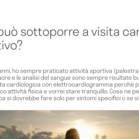
 può sottoporre a visita ca
ivo?
anni, ho sempre praticato attività sportiva (palestra 
uore e le analisi del sangue sono sempre risultate b
sita cardiologica con elettrocardiogramma perchè 
 attività fisica e vorrei stare tranquillo. Cosa ne p
ca si dovrebbe fare solo per sintomi specifici o se si