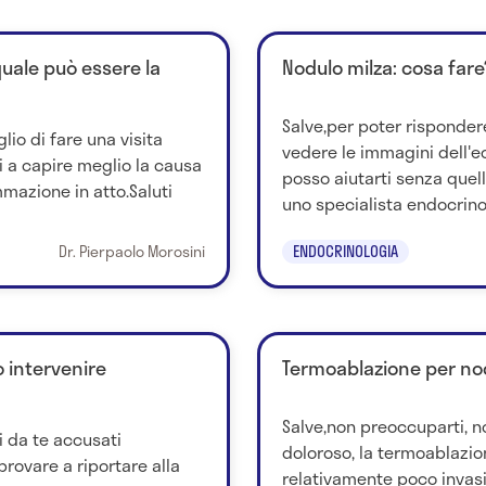
quale può essere la
Nodulo milza: cosa fare
Salve,per poter risponder
lio di fare una visita
vedere le immagini dell'e
ti a capire meglio la causa
posso aiutarti senza quelle
mmazione in atto.Saluti
uno specialista endocrinol
Dr. Pierpaolo Morosini
ENDOCRINOLOGIA
o intervenire
Termoablazione per nodu
Salve,non preoccuparti, no
bi da te accusati
doloroso, la termoablazi
provare a riportare alla
relativamente poco invasi