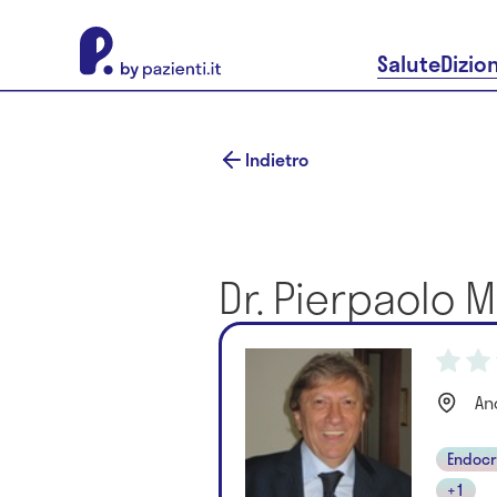
About Pazienti.it
Salute
Dizio
Indietro
Dr. Pierpaolo M
Anc
Endocr
+1