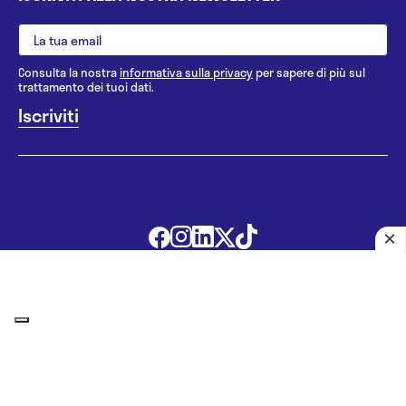
Consulta la nostra
informativa sulla privacy
per sapere di più sul
trattamento dei tuoi dati.
@ 2010 - 2026 Pazienti.org s.r.l.
|
Tutti i diritti riservati
|
P.IVA
07112280966
Le informazioni proposte in questo sito non sono un consulto
medico. In nessun caso, queste informazioni sostituiscono un
consulto, una visita o una diagnosi formulata dal medico. Non si
devono considerare le informazioni disponibili come suggerimenti
per la formulazione di una diagnosi, la determinazione di un
trattamento o l’assunzione o sospensione di un farmaco senza