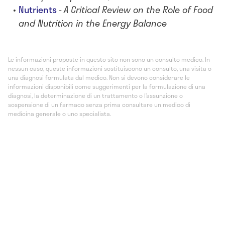
Nutrients
-
A Critical Review on the Role of Food
and Nutrition in the Energy Balance
Le informazioni proposte in questo sito non sono un consulto medico. In
nessun caso, queste informazioni sostituiscono un consulto, una visita o
una diagnosi formulata dal medico. Non si devono considerare le
informazioni disponibili come suggerimenti per la formulazione di una
diagnosi, la determinazione di un trattamento o l’assunzione o
sospensione di un farmaco senza prima consultare un medico di
medicina generale o uno specialista.