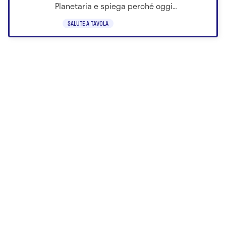
Planetaria e spiega perché oggi
confrontare le ricerche è difficile
SALUTE A TAVOLA