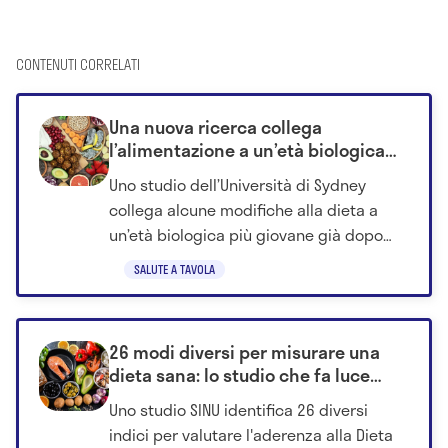
CONTENUTI CORRELATI
Una nuova ricerca collega
l’alimentazione a un’età biologica
più giovane già dopo quattro
Uno studio dell’Università di Sydney
settimane
collega alcune modifiche alla dieta a
un’età biologica più giovane già dopo
quattro settimane.
SALUTE A TAVOLA
26 modi diversi per misurare una
dieta sana: lo studio che fa luce
sulla confusione scientifica
Uno studio SINU identifica 26 diversi
indici per valutare l'aderenza alla Dieta