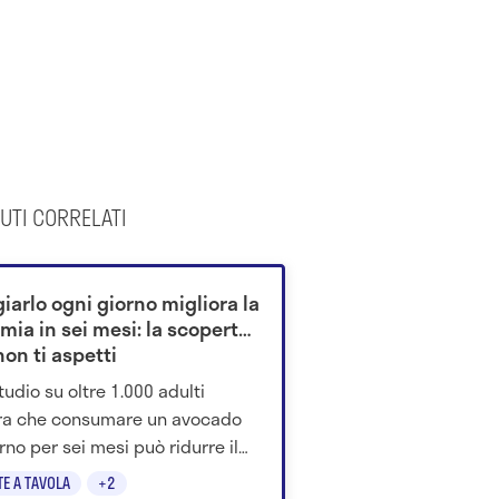
UTI CORRELATI
iarlo ogni giorno migliora la
mia in sei mesi: la scoperta
on ti aspetti
tudio su oltre 1.000 adulti
ra che consumare un avocado
orno per sei mesi può ridurre il
o glicemico della dieta.
TE A TAVOLA
+2