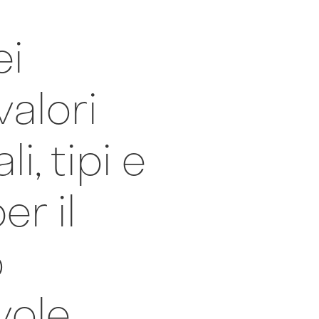
ei
valori
i, tipi e
er il
o
vole