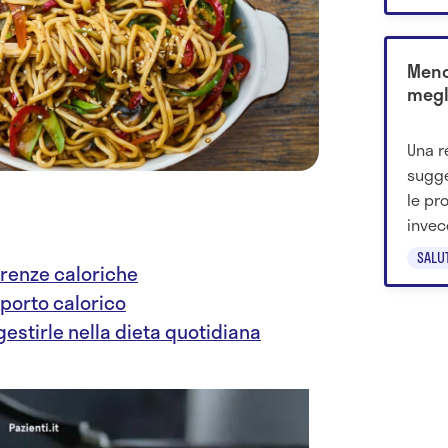
Meno
megl
Una r
sugge
le pr
invec
saper
SALU
erenze caloriche
pporto calorico
estirle nella dieta quotidiana