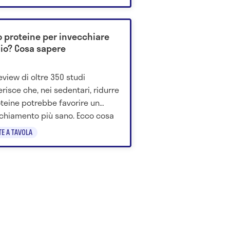
 proteine per invecchiare
io? Cosa sapere
eview di oltre 350 studi
risce che, nei sedentari, ridurre
oteine potrebbe favorire un
chiamento più sano. Ecco cosa
e.
TE A TAVOLA