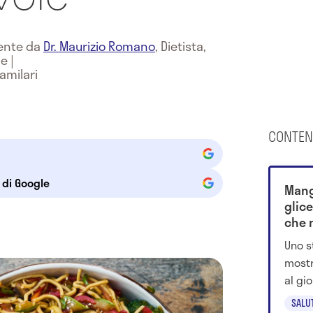
mente da
Dr. Maurizio Romano
,
Dietista,
ne
|
amilari
CONTEN
e di Google
Mang
glice
che n
Uno s
most
al gi
caric
SALU