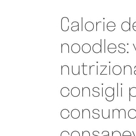
Calorie d
noodles: 
nutrizional
consigli p
consum
consape