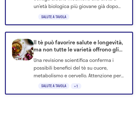
un’età biologica più giovane già dopo
quattro settimane.
SALUTE A TAVOLA
Il tè può favorire salute e longevità,
ma non tutte le varietà offrono gli
stessi benefici
Una revisione scientifica conferma i
possibili benefici del tè su cuore,
metabolismo e cervello. Attenzione però
alle versioni industriali.
SALUTE A TAVOLA
+1