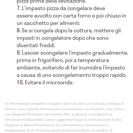
pizza prima della lievitazione.
L'impasto pizza da congelare deve
essere avvolto con carta forno e poi chiuso in
un sacchetto per alimenti.
Se si congela dopo la cottura, mettere gli
impasti in congelatore dopo che sono
diventati freddi.
Lasciar scongelare l'impasto gradualmente,
prima in frigorifero, poi a temperatura
ambiente, evitando di far inumidire l’impasto
a causa di uno scongelamento troppo rapido.
Evitare il microonde.
Le informazioni proposte in questo sito non sono un consulto medico. In
nessun caso, queste informazioni sostituiscono un consulto, una visita o
una diagnosi formulata dal medico. Non si devono considerare le
informazioni disponibili come suggerimenti per la formulazione di una
diagnosi, la determinazione di un trattamento o l’assunzione o
sospensione di un farmaco senza prima consultare un medico di