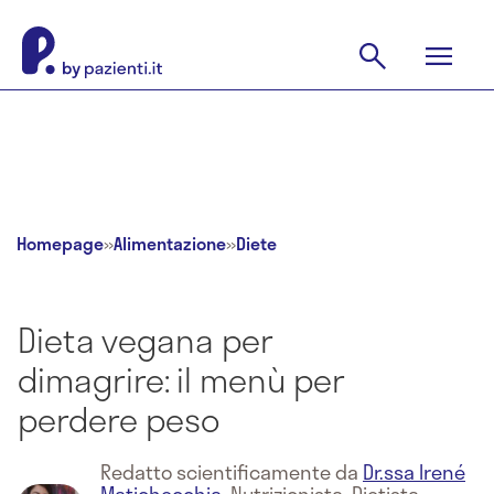
Homepage
»
Alimentazione
»
Diete
Dieta vegana per
dimagrire: il menù per
perdere peso
Redatto scientificamente da
Dr.ssa Irené