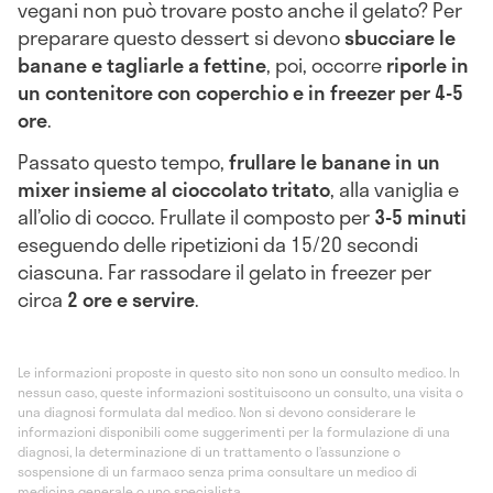
vegani non può trovare posto anche il gelato? Per
preparare questo dessert si devono
sbucciare le
banane e tagliarle a fettine
, poi, occorre
riporle in
un contenitore con coperchio e in freezer per 4-5
ore
.
Passato questo tempo,
frullare le banane in un
mixer insieme al cioccolato tritato
, alla vaniglia e
all’olio di cocco. Frullate il composto per
3-5 minuti
eseguendo delle ripetizioni da 15/20 secondi
ciascuna. Far rassodare il gelato in freezer per
circa
2 ore e servire
.
Le informazioni proposte in questo sito non sono un consulto medico. In
nessun caso, queste informazioni sostituiscono un consulto, una visita o
una diagnosi formulata dal medico. Non si devono considerare le
informazioni disponibili come suggerimenti per la formulazione di una
diagnosi, la determinazione di un trattamento o l’assunzione o
sospensione di un farmaco senza prima consultare un medico di
medicina generale o uno specialista.