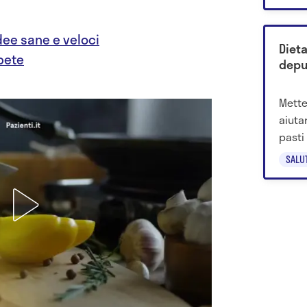
idee sane e veloci
Dieta
abete
depu
Mette
aiutar
pasti
strut
SALU
torna