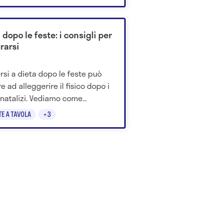
 dopo le feste: i consigli per
rarsi
rsi a dieta dopo le feste può
e ad alleggerire il fisico dopo i
 natalizi. Vediamo come
turare un menù detox per
TE A TAVOLA
+3
re in forma.