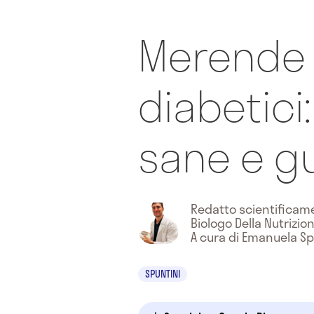
Merende
diabetici
sane e g
Redatto scientifica
Biologo Della Nutrizio
A cura di Emanuela S
SPUNTINI