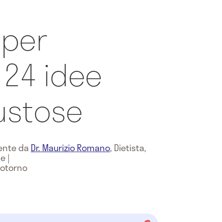
 per
: 24 idee
ustose
mente da
Dr. Maurizio Romano
,
Dietista,
ne
|
potorno