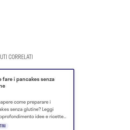
UTI CORRELATI
 fare i pancakes senza
ine
sapere come preparare i
kes senza glutine? Leggi
approfondimento idee e ricette
tti per le tue esigenze.
TINI