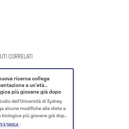
UTI CORRELATI
nuova ricerca collega
mentazione a un’età
ogica più giovane già dopo
tro settimane
tudio dell’Università di Sydney
ga alcune modifiche alla dieta a
à biologica più giovane già dopo
ro settimane.
TE A TAVOLA