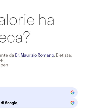
alorie ha
reca?
mente da
Dr. Maurizio Romano
,
Dietista,
ne
|
mben
e di Google