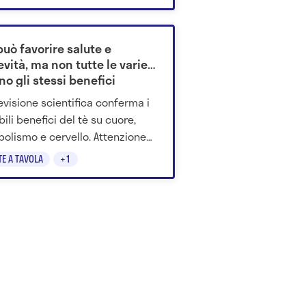
 può favorire salute e
vità, ma non tutte le varietà
no gli stessi benefici
evisione scientifica conferma i
bili benefici del tè su cuore,
olismo e cervello. Attenzione
lle versioni industriali.
TE A TAVOLA
+1