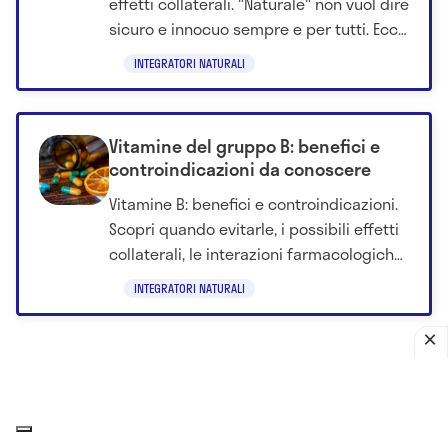
effetti collaterali. "Naturale" non vuol dire
sicuro e innocuo sempre e per tutti. Ecco
cosa sapere sul tarassaco.
INTEGRATORI NATURALI
Vitamine del gruppo B: benefici e
controindicazioni da conoscere
Vitamine B: benefici e controindicazioni.
Scopri quando evitarle, i possibili effetti
collaterali, le interazioni farmacologiche
e i rischi da sovradosaggio.
INTEGRATORI NATURALI