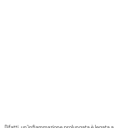
Difatti, un'infiammazione prolungata è legata a