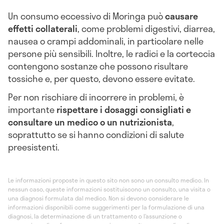
Un consumo eccessivo di Moringa può
causare
effetti collaterali
, come problemi digestivi, diarrea,
nausea o crampi addominali, in particolare nelle
persone più sensibili. Inoltre, le radici e la corteccia
contengono sostanze che possono risultare
tossiche e, per questo, devono essere evitate.
Per non rischiare di incorrere in problemi, è
importante
rispettare i dosaggi consigliati e
consultare un medico o un nutrizionista
,
soprattutto se si hanno condizioni di salute
preesistenti.
Le informazioni proposte in questo sito non sono un consulto medico. In
nessun caso, queste informazioni sostituiscono un consulto, una visita o
una diagnosi formulata dal medico. Non si devono considerare le
informazioni disponibili come suggerimenti per la formulazione di una
diagnosi, la determinazione di un trattamento o l’assunzione o