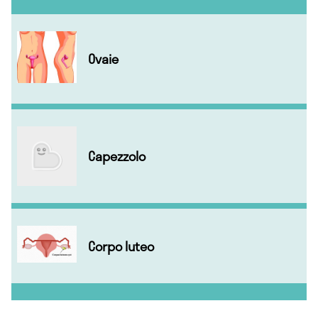
Ovaie
Capezzolo
Corpo luteo