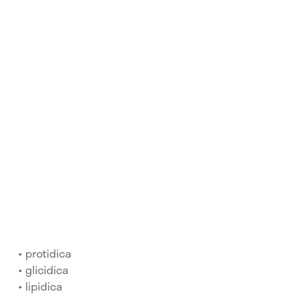
protidica
glicidica
lipidica